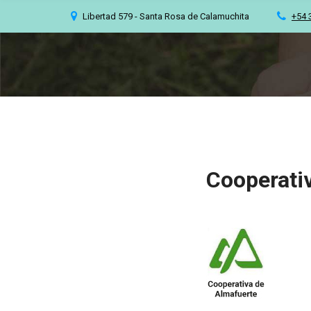
C
Libertad 579 - Santa Rosa de Calamuchita
+54 
H
F
O
R
:
Cooperati