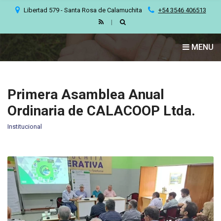
C
Libertad 579 - Santa Rosa de Calamuchita
+54 3546 406513
H
F
O
MENU
R
:
Primera Asamblea Anual
Ordinaria de CALACOOP Ltda.
Institucional