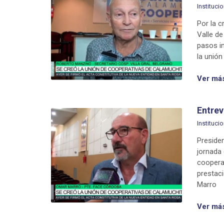
Institucio
Por la 
Valle d
pasos in
la unión
Ver má
Entrev
Institucio
Preside
jornada 
coopera
prestac
Marro
Ver má