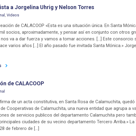
ista a Jorgelina Uhrig y Nelson Torres
nal
,
Videos
creación de CALACOOP «Esta es una situación única. En Santa Mónic
il socios, aproximadamente, y pensar así en conjunto con otros g
 nos va a dar fuerza y vamos a tomar acciones. […] Este consorcio 
ce varios años […] El año pasado fue invitada Santa Mónica.» Jorge
s
ión de CALACOOP
nal
 firma de un acta constitutiva, en Santa Rosa de Calamuchita, quedó
n de Cooperativas de Calamuchita, una nueva entidad que agrupa a va
ciones de servicios publicos del departamento Calamuchita pero tam
principales ciudades de su vecino departamento Tercero Arriba.» La
. 28 de febrero de […]