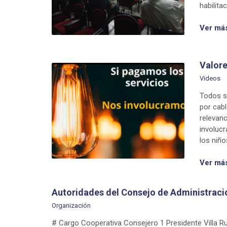
habilit
Ver má
Valore
Videos
Todos so
por cabl
relevanc
involucr
los niño
Ver má
Autoridades del Consejo de Administraci
Organización
# Cargo Cooperativa Consejero 1 Presidente Villa Ru