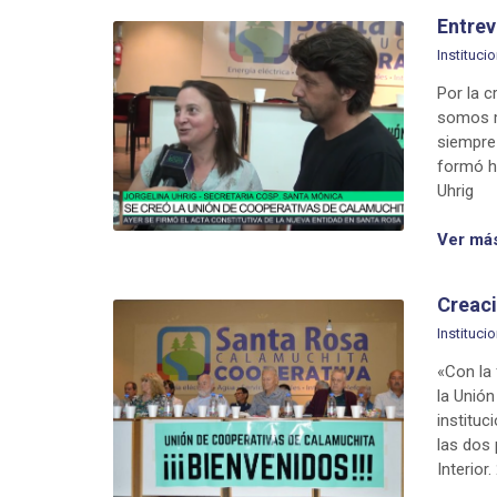
Entrev
Institucio
Por la 
somos m
siempre
formó ha
Uhrig
Ver má
Creac
Institucio
«Con la
la Unió
institu
las dos 
Interior