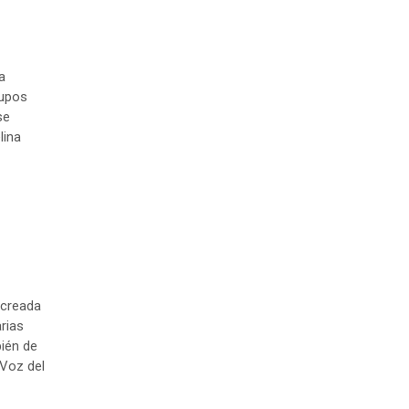
a
rupos
se
lina
 creada
rias
bién de
 Voz del