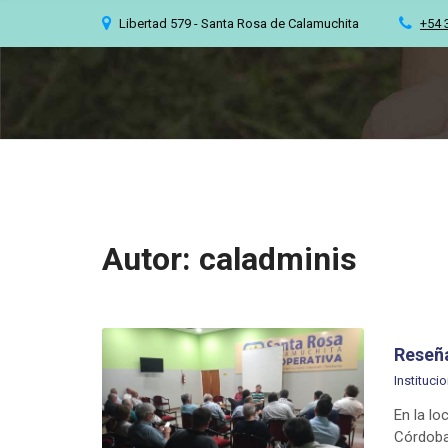
C
Libertad 579 - Santa Rosa de Calamuchita
+54 
H
F
O
R
:
Autor:
caladminis
Reseña
Institucio
En la lo
Córdoba,