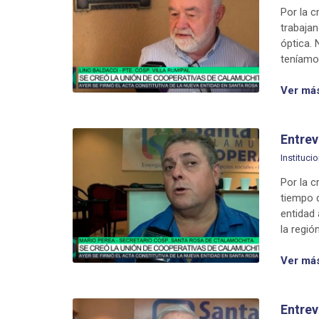
Por la 
trabaja
óptica. 
teníamos
Ver má
Entrev
Institucio
Por la 
tiempo 
entidad 
la regió
Ver má
Entrev