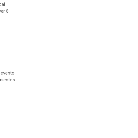
cal
ver 8
 evento
imientos